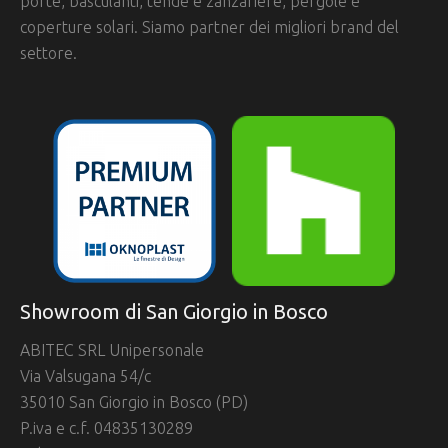
porte, basculanti, tende e zanzariere, pergole e
coperture solari. Siamo partner dei migliori brand del
settore.
Showroom di San Giorgio in Bosco
ABITEC SRL Unipersonale
Via Valsugana 54/c
35010 San Giorgio in Bosco (PD)
P.iva e c.f. 04835130289