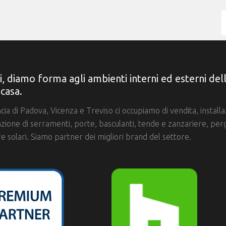
i, diamo forma agli ambienti interni ed esterni del
 casa.
ncia di Padova, Vicenza e Treviso ci occupiamo di vendita, install
ione di serramenti, porte, basculanti, tende e zanzariere, per
e solari. Siamo partner dei migliori brand del settore.