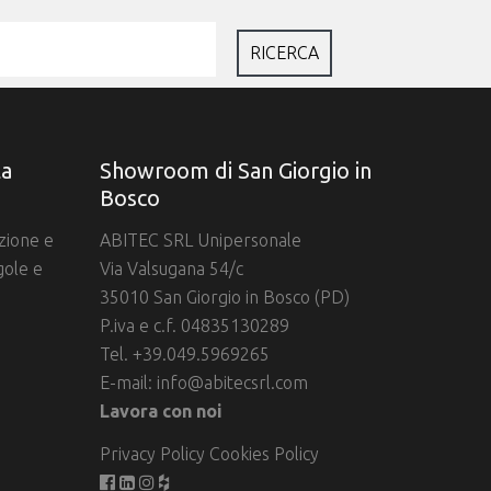
la
Showroom di San Giorgio in
Bosco
azione e
ABITEC SRL Unipersonale
gole e
Via Valsugana 54/c
35010 San Giorgio in Bosco (PD)
P.iva e c.f. 04835130289
Tel. +39.049.5969265
E-mail:
info@abitecsrl.com
Lavora con noi
Privacy Policy
Cookies Policy