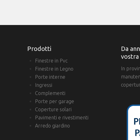
Prodotti
Da ann
vostra
Finestre in Pvc
In provi
Finestre in Legno
manutenz
Porte interne
copertur
Ingressi
Complementi
Porte per garage
Coperture solari
Pavimenti e rivestimenti
Arredo giardino