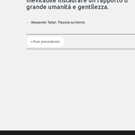
Inevitabile instaurare un rapporto d’ “
grande umanità e gentilezza.
Alessandro Tattan
,
Piazzola sul brenta
« Post precedente