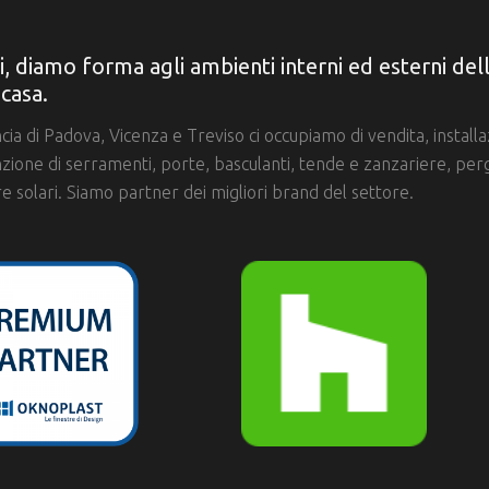
i, diamo forma agli ambienti interni ed esterni del
 casa.
ncia di Padova, Vicenza e Treviso ci occupiamo di vendita, install
ione di serramenti, porte, basculanti, tende e zanzariere, per
e solari. Siamo partner dei migliori brand del settore.