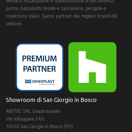
vendita, installazione e manutenzione di serramenti,
porte, basculanti, tende e zanzariere, pergole e
coperture solari. Siamo partner dei migliori brand del
settore.
Showroom di San Giorgio in Bosco
ABITEC SRL Unipersonale
Via Valsugana 54/c
35010 San Giorgio in Bosco (PD)