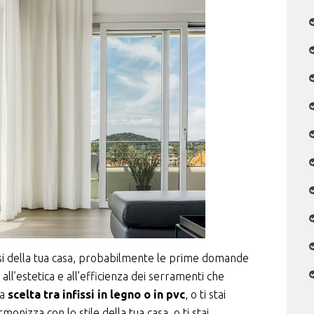
issi della tua casa, probabilmente le prime domande
all’estetica e all’efficienza dei serramenti che
la
scelta tra infissi in legno o in pvc
, o ti stai
monizza con lo stile della tua casa, o ti stai