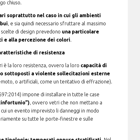
ogo chiuso.
ari soprattutto nel caso in cui gli ambienti
 bui
, e sia quindi necessario sfruttare al massimo
 le scelte di design prevedono
una particolare
i e alla percezione dei colori
.
ratteristiche di resistenza
i è la loro resistenza, ovvero la loro
capacità di
no sottoposti a violente sollecitazioni esterne
to, o artificiali, come un tentativo di effrazione).
697:2014) impone di installare in tutte le case
tinfortunio”)
, ovvero vetri che non mettano a
n cui un evento imprevisto li danneggi in modo
oriamente su tutte le porte-finestre e sulle
ue tipologie: temperati oppure stratificati
. Nel