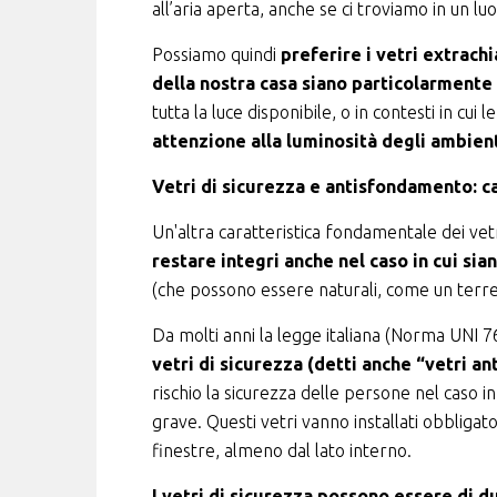
all’aria aperta, anche se ci troviamo in un lu
Possiamo quindi
preferire i vetri extrachi
della nostra casa siano particolarmente
tutta la luce disponibile, o in contesti in cui
attenzione alla luminosità degli ambient
Vetri di sicurezza e antisfondamento: ca
Un'altra caratteristica fondamentale dei vetr
restare integri anche nel caso in cui sia
(che possono essere naturali, come un terremo
Da molti anni la legge italiana (Norma UNI 7
vetri di sicurezza (detti anche “vetri an
rischio la sicurezza delle persone nel caso i
grave. Questi vetri vanno installati obbligat
finestre, almeno dal lato interno.
I vetri di sicurezza possono essere di d