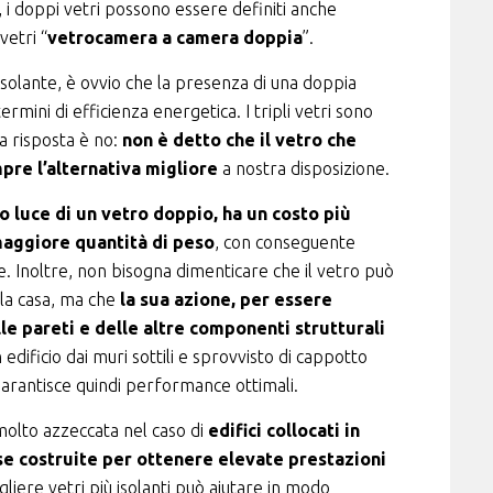
, i doppi vetri possono essere definiti anche
 vetri “
vetrocamera a camera doppia
”.
solante, è ovvio che la presenza di una doppia
mini di efficienza energetica. I tripli vetri sono
a risposta è no:
non è detto che il vetro che
pre l’alternativa migliore
a nostra disposizione.
o luce di un vetro doppio, ha un costo più
 maggiore quantità di peso
, con conseguente
. Inoltre, non bisogna dimenticare che il vetro può
lla casa, ma che
la sua azione, per essere
le pareti e delle altre componenti strutturali
n edificio dai muri sottili e sprovvisto di cappotto
 garantisce quindi performance ottimali.
 molto azzeccata nel caso di
edifici collocati in
se costruite per ottenere elevate prestazioni
cegliere vetri più isolanti può aiutare in modo