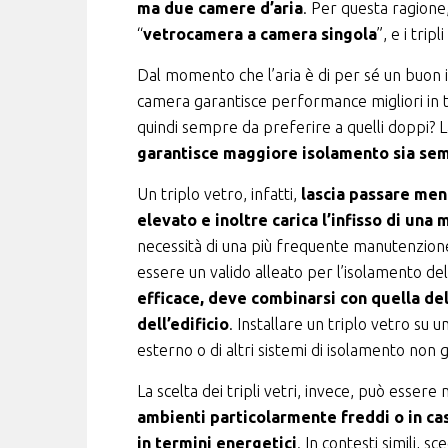
ma due camere d’aria
. Per questa ragione
“
vetrocamera a camera singola
”, e i tripli
Dal momento che l’aria è di per sé un buon i
camera garantisce performance migliori in ter
quindi sempre da preferire a quelli doppi? L
garantisce maggiore isolamento sia sem
Un triplo vetro, infatti,
lascia passare men
elevato e inoltre carica l’infisso di una
necessità di una più frequente manutenzione
essere un valido alleato per l’isolamento de
efficace, deve combinarsi con quella del
dell’edificio
. Installare un triplo vetro su u
esterno o di altri sistemi di isolamento non
La scelta dei tripli vetri, invece, può essere
ambienti particolarmente freddi o in ca
in termini energetici
. In contesti simili, s