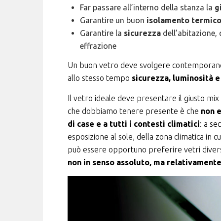
Far passare all’interno della stanza la
g
Garantire un buon
isolamento termico
Garantire la
sicurezza
dell’abitazione, 
effrazione
Un buon vetro deve svolgere contemporanea
allo stesso tempo
sicurezza, luminosità 
Il vetro ideale deve presentare il giusto mix
che dobbiamo tenere presente è che
non e
di case e a tutti i contesti climatici
: a se
esposizione al sole, della zona climatica in cu
può essere opportuno preferire vetri divers
non in senso assoluto, ma relativamente 