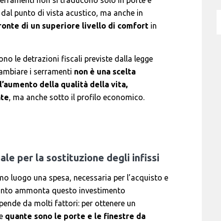
i serramenti non si traducono solo in porte e
i dal punto di vista acustico, ma anche in
onte di un superiore livello di comfort
in
ono le detrazioni fiscali previste dalla legge
cambiare i serramenti
non è una scelta
l’aumento della qualità della vita,
nte
, ma anche sotto il profilo economico.
le per la sostituzione degli infissi
primo luogo una spesa, necessaria per l’acquisto e
quanto ammonta questo investimento
ipende da molti fattori: per ottenere un
re
quante sono le porte e le finestre da