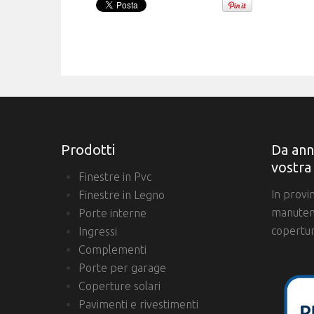
Prodotti
Da ann
vostra
Finestre in Pvc
In provi
Finestre in Legno
manutenz
Porte interne
copertur
Ingressi
Complementi
Porte per garage
Coperture solari
Pavimenti e rivestimenti