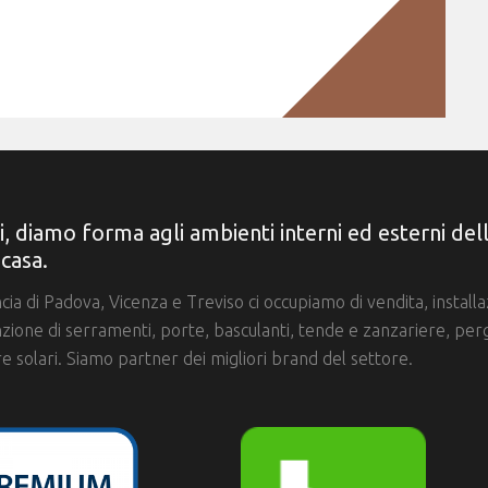
i, diamo forma agli ambienti interni ed esterni del
 casa.
ncia di Padova, Vicenza e Treviso ci occupiamo di vendita, install
ione di serramenti, porte, basculanti, tende e zanzariere, per
e solari. Siamo partner dei migliori brand del settore.