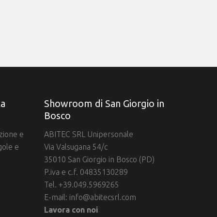
la
Showroom di San Giorgio in
Bosco
azione e
ABITEC SRL Unipersonale
gole e
Via Valsugana 54/c
35010 San Giorgio in Bosco (PD)
P.iva e c.f. 04835130289
Tel. +39.049.5969265
E-mail:
info@abitecsrl.com
Lavora con noi